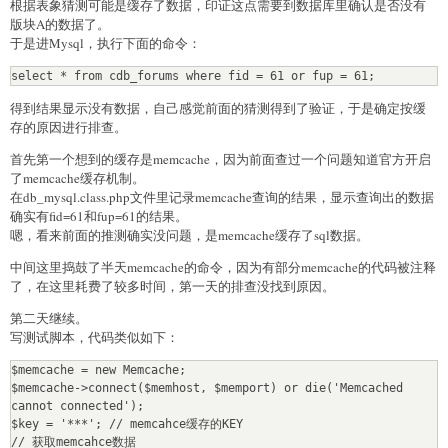
根据表象猜测可能是缓存了数据，印证这点需要到数据库里确认是否没有
版块A的数据了。
于是进Mysql，执行下面的命令：
select * from cdb_forums where fid = 61 or fup = 61;
得到结果显示没有数据，自己感觉前面的猜测得到了验证，于是确定按缓
存的原因进行排查。
首先第一个想到的缓存是memcache，因为前面查过一个问题知道官方开启
了memcache缓存机制。
在db_mysql.class.php文件里记录memcache查询的结果，显示查询出的数据
确实有fid=61和fup=61的结果。
嗯，看来前面的推测确实没问题，是memcache缓存了sql数据。
中间这里捣鼓了半天memcache的命令，因为有部分memcache的代码被注释
了，在这里耗费了较多时间，第一天的排查没找到原因。
第二天继续。
写测试脚本，代码类似如下：
$memcache = new Memcache;

$memcache->connect($memhost, $memport) or die('Memcached 
cannot connected');

$key = '***'; // memcahce缓存的KEY

// 获取memcahce数据
