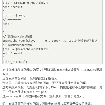
$res = $memcache->get($key);

echo 'result:
';

print_r($res);

// ========

echo '
';

// 更新memcahce数据

$memcache->set($key, '', '0', 1800); // test为测试更新的数据

// 获取memcahce数据

$res1 = $memcache->get($key);

echo 'result:
';

执行后发现后面的输出为空，即表示清除memcahce缓存后，memcahce里没
数据了。
现在回到前台刷新，发现仍然显示版块A。
到这里，排除memcahce缓存的可能，那还可能是什么缓存的呢?
这时候想到模板，但是仔细想了下，Discuz的模板缓存不会缓存数据的，对
了，还有文件缓存cache_***.php。
进入cache目录下清理掉缓存文件，重新刷新，前台仍然显示。
呃，好像前面的推断有问题，照排查的结果来看不属于缓存的问题。