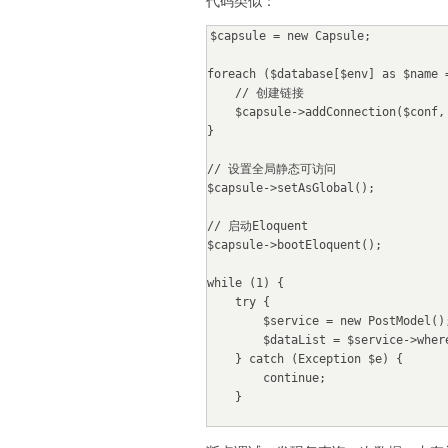
代码类似：
$capsule = new Capsule;

foreach ($database[$env] as $name =
    // 创建链接

    $capsule->addConnection($conf, $name);

}

// 设置全局静态可访问

$capsule->setAsGlobal();

// 启动Eloquent

$capsule->bootEloquent();

while (1) {

    try {

        $service = new PostModel();

        $dataList = $service->where('status', 1)->limit(100)->get()->toArray();

    } catch (Exception $e) {

        continue;

    }

    if (!$dataList) {
