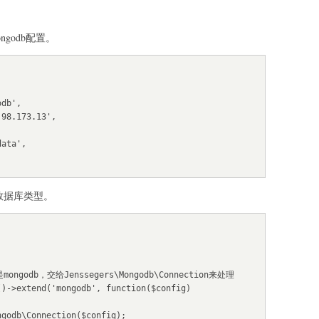
mongodb配置。
b数据库类型。
ngodb，交给Jenssegers\Mongodb\Connection来处理

)->extend('mongodb', function($config)
