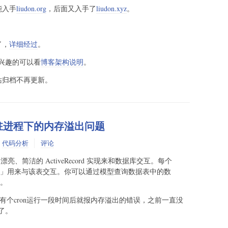
能入手
liudon.org
，后面又入手了
liudon.xyz
。
了，
详细经过
。
兴趣的可以看
博客架构说明
。
站归档不再更新。
ORM常驻进程下的内存溢出问题
:
代码分析
评论
M 提供了漂亮、简洁的 ActiveRecord 实现来和数据库交互。每个
」用来与该表交互。你可以通过模型查询数据表中的数
。
有个cron运行一段时间后就报内存溢出的错误，之前一直没
了。