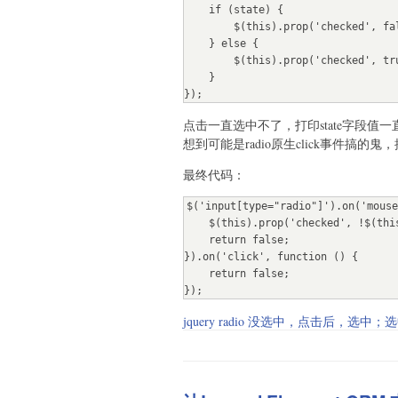
    if (state) {

        $(this).prop('checked', false);

    } else {

        $(this).prop('checked', true);

    }

});
点击一直选中不了，打印state字段值一直
想到可能是radio原生click事件搞
最终代码：
$('input[type="radio"]').on('mouse
    $(this).prop('checked', !$(this).prop('checked'));

    return false;

}).on('click', function () {

    return false;

});
jquery radio 没选中，点击后，选