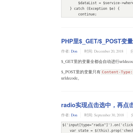
        $dataList = $service->where('status', 1)->limit(10)->get()->toArray();

    } catch (Exception $e) {

        continue;

    }

    if (!$dataList) {

        break;

PHP里$_GET/$_POST变量
    }

作者:
Don
时间:
December 20, 2018
    foreach ($dataList as $data) {

        // do something

$_GET里的变量全都会自动进行urldeco
        // 最后会更新status字段=2

    }

$_POST里的变量只有
Content-Type:
}
urldecode。
radio实现点击选中，再
作者:
Don
时间:
September 30, 2018
$('input[type="radio"]').on('click
    var state = $(this).prop('checked'); 
