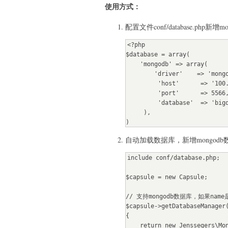
使用方式：
配置文件conf/database.php新增
<?php

$database = array(

    'mongodb' => array(

        'driver'    => 'mongodb',

         'host'      => '100.98.173.13',

         'port'      => 5566,

         'database'  => 'bigdata',

     ),

)
自动加载数据库，新增mongod
include conf/database.php;

$capsule = new Capsule;

// 支持mongodb数据库，如果name是mo
$capsule->getDatabaseManager(
{

    return new Jenssegers\Mongodb\Connection($config);
