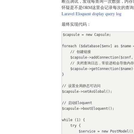
断点调试，发现每查询一次数据，内存
        break;

怀疑是不是ORM这里会记录每次的查
    }

Laravel Eloquent display query log
    foreach ($dataList as $data) {

最终实现代码：
        // do something

        // 最后会更新status字段=2

$capsule = new Capsule;

    }

}
foreach ($database[$env] as $name =
    // 创建链接

    $capsule->addConnection($conf, $name);

    // 关闭查询日志，常驻进程会导致内存溢出

    $capsule->getConnection($name)->disableQueryLog();

}

// 设置全局静态可访问

$capsule->setAsGlobal();

// 启动Eloquent

$capsule->bootEloquent();

while (1) {

    try {

        $service = new PostModel();
