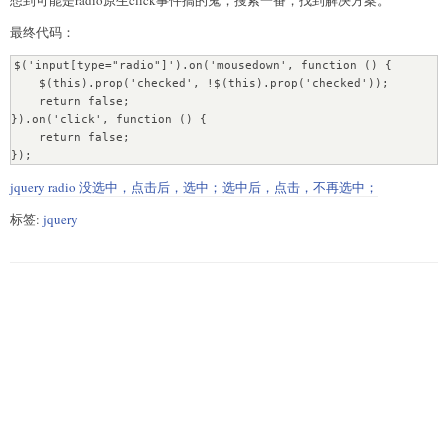
最终代码：
$('input[type="radio"]').on('mousedown', function () {

    $(this).prop('checked', !$(this).prop('checked'));

    return false;

}).on('click', function () {

    return false;

});
jquery radio 没选中，点击后，选中；选中后，点击，不再选中；
标签:
jquery