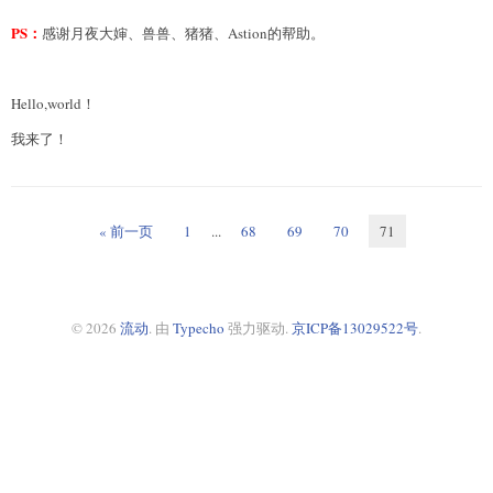
PS：
感谢月夜大婶、兽兽、猪猪、Astion的帮助。
Hello,world！
我来了！
« 前一页
1
...
68
69
70
71
© 2026
流动
. 由
Typecho
强力驱动.
京ICP备13029522号
.