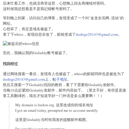
后来忙着工作，也就没再管这茬，心想晚上回去再继续对密码。
这时候我还想着是不是我记错帐号密码了。
等到晚上到家，访问自己的博客，发现变成了一个叫"金龙全讯网- 流动"的
网站。
心想坏了，肯定是域名被盗了。
查了下whios，发现信息全改了，邮箱变成了
dashige20143@gmail.com
。
至此，我确认我的Godaddy帐号被盗了。
找回经过
通过网络搜索一番后，发现有人也被盗了，whios的邮箱同样也是被改为了
dashige20143@gmail.com
上，
帖子地址
。
然后又搜索一下Godaddy找回的教程，看了下需要给Godaddy发邮件。
当晚10点赶紧给Godaddy发邮件，邮件内容如下。（英文不好，有些是直接
拿工具翻译的，现在才知道学好一门外语是多么重要啊！！）
My domain is liudon.org. 这里改成你的域名地址
I got an email today, prompted me to account modify.
这里是Godaddy当时给我发的提醒邮件截图。
I'm sure this is not my operation。