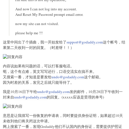
And now I can not log into my account.
And Reset My Password prompt email error.
now my site can not visited.
please help me !!!
这里中间出了个插曲，我一开始发给了
support@godaddy.com
这个帐号，结
果第二天收到一封
的回复。（时差呀！！）
内容说如果有问题的话，可以打客服电话。
呃，这个有点难，英文写写还行，口语交流实在搞不来。
又搜索一番，才知道是要发给
undo@godaddy.com
这个邮箱。
因为时差的关系，发完之后就只能等待了。
我是10月16日下午给
undo@godaddy.com
发的邮件，10月28日下午收到一
封来自
undo@godaddy.com
的
回复。(xxxxx应该是受理的单号)
意思是让我填写一份恢复的申请表，同时要提供身份证明，如果超过10天
未收到他们将关闭这次申请。
网上搜索了一番，发现Godaddy他们不认国内的身份证，需要提供护照证