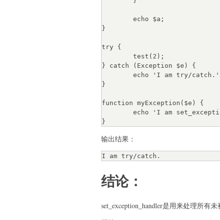
	}

	echo $a;

}

try {

	test(2);

} catch (Exception $e) {

	echo 'I am try/catch.';

}

function myException($e) {

	echo 'I am set_exception_handler.';

输出结果：
结论：
set_exception_handler是用来处理