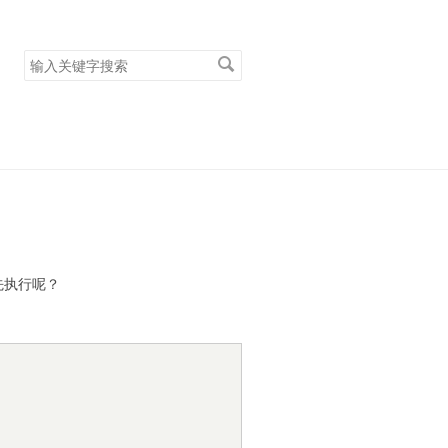
搜
索
关
键
字
会先执行呢？