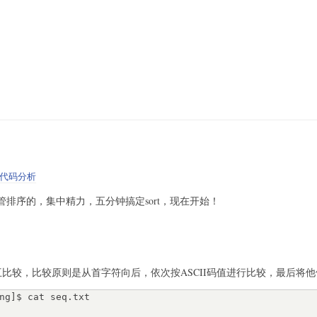
代码分析
令，管排序的，集中精力，五分钟搞定sort，现在开始！
相互比较，比较原则是从首字符向后，依次按ASCII码值进行比较，最后将
ng]$ cat seq.txt
