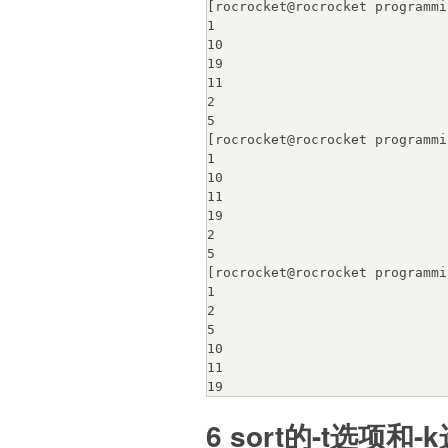
[rocrocket@rocrocket programmi
1

10

19

11

2

5

[rocrocket@rocrocket programmi
1

10

11

19

2

5

[rocrocket@rocrocket programmi
1

2

5

10

11

6 sort的-t选项和-