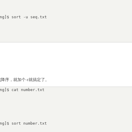
ng]$ sort -u seq.txt

成降序，就加个-r就搞定了。
ng]$ cat number.txt

ng]$ sort number.txt
