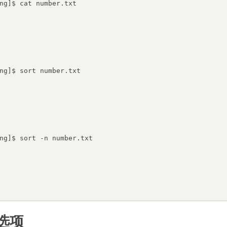
ng]$ cat number.txt

ng]$ sort number.txt

ng]$ sort -n number.txt

k选项