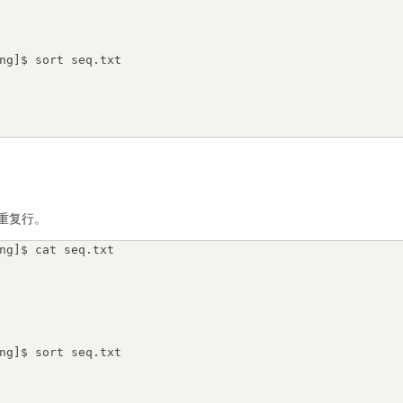
ng]$ sort seq.txt

重复行。
ng]$ cat seq.txt

ng]$ sort seq.txt
