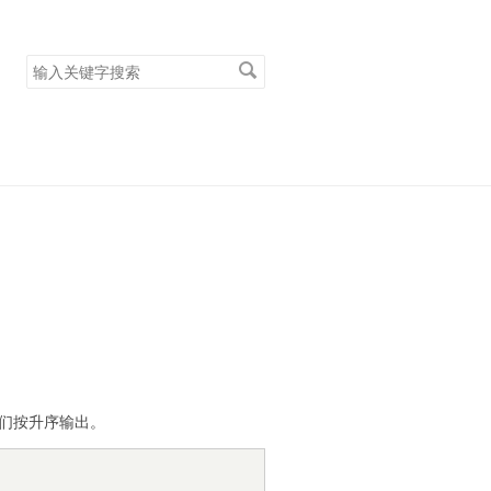
搜
索
关
键
字
他们按升序输出。