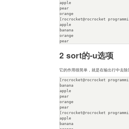
apple

pear

orange

[rocrocket@rocrocket programmi
apple

banana

orange

2 sort的-u选项
它的作用很简单，就是在输出行中去除
[rocrocket@rocrocket programmi
banana

apple

pear

orange

pear

[rocrocket@rocrocket programmi
apple

banana
