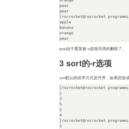
orange

pear

pear

[rocrocket@rocrocket programmi
apple

banana

orange

pear由于重复被-u选项无情的删除了。
3 sort的-r选项
sort默认的排序方式是升序，如果想改
[rocrocket@rocrocket programmi
1

3

5

2

4

[rocrocket@rocrocket programmi
1
