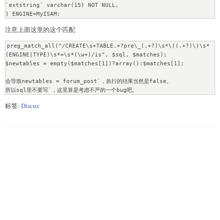
`extstring` varchar(15) NOT NULL,

注意上面这里的这个匹配
preg_match_all("/CREATE\s+TABLE.+?pre\_(.+?)\s*\((.+?)\)\s*
(ENGINE|TYPE)\s*=\s*(\w+)/is", $sql, $matches);

$newtables = empty($matches[1])?array():$matches[1];

会导致newtables = forum_post`，执行的结果当然是false。

所以sql里不要写`，这里算是考虑不严的一个bug吧。
标签:
Discuz