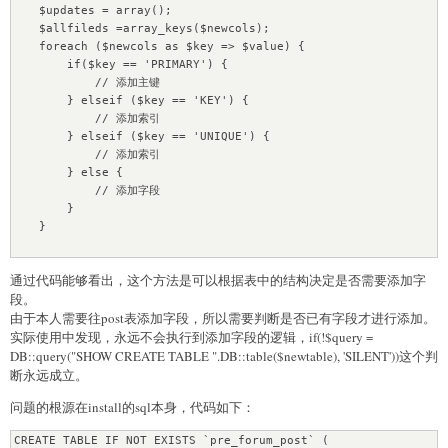
    $updates = array();

    $allfileds =array_keys($newcols);

    foreach ($newcols as $key => $value) {

        if($key == 'PRIMARY') {

            // 添加主键

        } elseif ($key == 'KEY') {

            // 添加索引

        } elseif ($key == 'UNIQUE') {

            // 添加索引

        } else {

            // 添加字段

        }

    }

    if(!empty($updates)) {

通过代码能够看出，这个方法是可以根据表中的结构决定是否需要添加字
        $usql = "ALTER TABLE ".DB::table($newtable)." 
段。
".implode(', ', $updates);

由于本人需要往post表添加字段，所以需要判断是否已有字段才进行添加。
        if(!DB::query($usql, 'SILENT')) {

实际使用中发现，永远不会执行到添加字段的逻辑，if(!$query =
            return array(-1, $newtable);

        }

DB::query("SHOW CREATE TABLE ".DB::table($newtable), 'SILENT'))这个判
    }

断永远成立。
问题的根源在install的sql本身，代码如下：
CREATE TABLE IF NOT EXISTS `pre_forum_post` (
