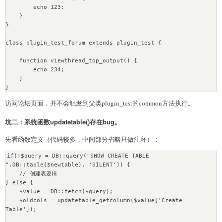
        echo 123;

    }

}

class plugin_test_forum extends plugin_test {

    function viewthread_top_output() {

        echo 234;

    }

访问论坛页面，并不会触发到父类plugin_test的common方法执行。
坑二：系统函数updatetable()存在bug。
先看函数定义（代码较多，中间部分省略只做注释）：
if(!$query = DB::query("SHOW CREATE TABLE 
".DB::table($newtable), 'SILENT')) {

    // 创建表逻辑

} else {

    $value = DB::fetch($query);

    $oldcols = updatetable_getcolumn($value['Create 
Table']);
