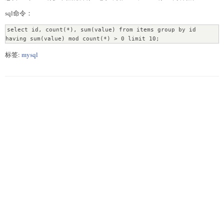
sql命令：
select id, count(*), sum(value) from items group by id 
having sum(value) mod count(*) > 0 limit 10;
标签:
mysql