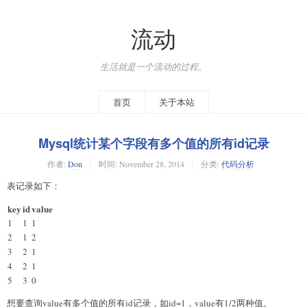
流动
生活就是一个流动的过程。
首页
关于本站
Mysql统计某个字段有多个值的所有id记录
作者:
Don
时间:
November 28, 2014
分类:
代码分析
表记录如下：
key
id
value
1
1
1
2
1
2
3
2
1
4
2
1
5
3
0
想要查询value有多个值的所有id记录，如id=1，value有1/2两种值。