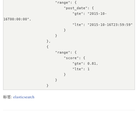
                        "range": {

                            "post_date": {

                                "gte": "2015-10-
16T00:00:00", 

                                "lte": "2015-10-16T23:59:59"

                            }

                        }

                    }, 

                    {

                        "range": {

                            "score": {

                                "gte": 0.81, 

                                "lte": 1

                            }

                        }

                    }

                ]

标签:
elasticsearch
            }

        }

    }

}