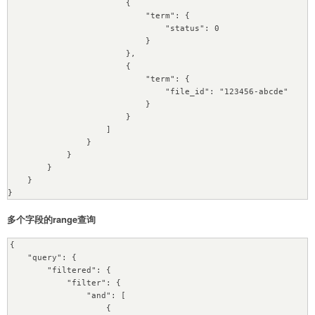
                        {

                            "term": {

                                "status": 0

                            }

                        }, 

                        {

                            "term": {

                                "file_id": "123456-abcde"

                            }

                        }

                    ]

                }

            }

        }

    }

}
多个字段的range查询
{

    "query": {

        "filtered": {

            "filter": {

                "and": [

                    {
