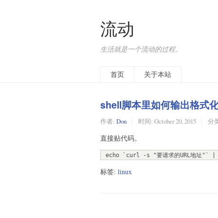
流动
生活就是一个流动的过程。
首页
关于本站
shell脚本里如何输出格式化
作者:
Don
时间:
October 20, 2015
分
直接贴代码。
 echo `curl -s "要请求的URL地址"` | 
标签:
linux