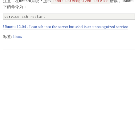
注意，在ubuntu系统下提示
错误，ubuntu
sshd: unrecognized service
下的命令为：
service ssh restart
Ubuntu 12.04 - I can ssh into the server but sshd is an unrecognized service
标签:
linux