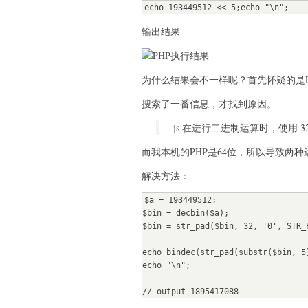
echo 193449512 << 5;echo "\n";
输出结果
为什么结果会不一样呢？首先怀疑的是P
搜索了一番信息，才找到原因。
js 在进行二进制运算时，使用 
而我本机的PHP是64位，所以导致两
解决方法：
$a = 193449512;

$bin = decbin($a);

$bin = str_pad($bin, 32, '0', STR_P
echo bindec(str_pad(substr($bin, 5
echo "\n";

// output 1895417088