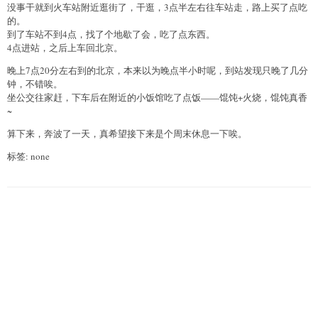
没事干就到火车站附近逛街了，干逛，3点半左右往车站走，路上买了点吃
的。
到了车站不到4点，找了个地歇了会，吃了点东西。
4点进站，之后上车回北京。
晚上7点20分左右到的北京，本来以为晚点半小时呢，到站发现只晚了几分
钟，不错唉。
坐公交往家赶，下车后在附近的小饭馆吃了点饭——馄饨+火烧，馄饨真香
~
算下来，奔波了一天，真希望接下来是个周末休息一下唉。
标签: none