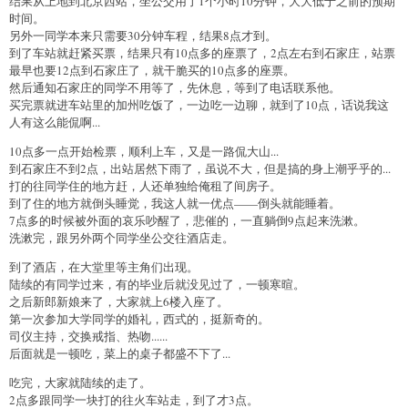
结果从上地到北京西站，坐公交用了1个小时10分钟，大大低于之前的预期
时间。
另外一同学本来只需要30分钟车程，结果8点才到。
到了车站就赶紧买票，结果只有10点多的座票了，2点左右到石家庄，站票
最早也要12点到石家庄了，就干脆买的10点多的座票。
然后通知石家庄的同学不用等了，先休息，等到了电话联系他。
买完票就进车站里的加州吃饭了，一边吃一边聊，就到了10点，话说我这
人有这么能侃啊...
10点多一点开始检票，顺利上车，又是一路侃大山...
到石家庄不到2点，出站居然下雨了，虽说不大，但是搞的身上潮乎乎的...
打的往同学住的地方赶，人还单独给俺租了间房子。
到了住的地方就倒头睡觉，我这人就一优点——倒头就能睡着。
7点多的时候被外面的哀乐吵醒了，悲催的，一直躺倒9点起来洗漱。
洗漱完，跟另外两个同学坐公交往酒店走。
到了酒店，在大堂里等主角们出现。
陆续的有同学过来，有的毕业后就没见过了，一顿寒暄。
之后新郎新娘来了，大家就上6楼入座了。
第一次参加大学同学的婚礼，西式的，挺新奇的。
司仪主持，交换戒指、热吻......
后面就是一顿吃，菜上的桌子都盛不下了...
吃完，大家就陆续的走了。
2点多跟同学一块打的往火车站走，到了才3点。