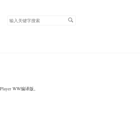
搜
索
关
键
字
yer WW编译版。