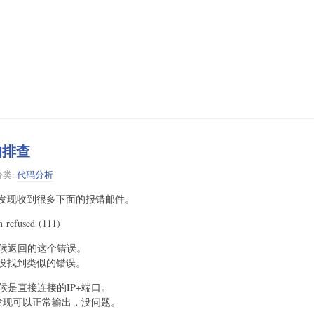
题的排查
分类:
代码分析
发现收到很多下面的报错邮件。
fused (111)
的时候返回的这个错误。
没找到类似的错误。
时候是直接连接的IP+端口。
名发现可以正常输出，没问题。