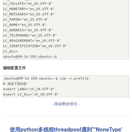
LC_COLLATE="en_US.UTF-8"

LC_MONETARY="en_US.UTF-8"

LC_MESSAGES="en_US.UTF-8"

LC_PAPER="en_US.UTF-8"

LC_NAME="en_US.UTF-8"

LC_ADDRESS="en_US.UTF-8"

LC_TELEPHONE="en_US.UTF-8"

LC_MEASUREMENT="en_US.UTF-8"

LC_IDENTIFICATION="en_US.UTF-8"

LC_ALL=

ubuntu@VM-14-193-ubuntu:~$
编辑配置文件
ubuntu@VM-14-193-ubuntu:~$ vim ~/.profile

# 添加下面内容

export LANG="zh_CN.UTF-8"

export LC_ALL="zh_CN.UTF-8"
- 阅读剩余部分 -
使用python多线程threadpool遇到"'NoneType'