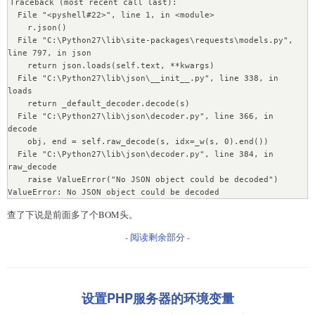
Traceback (most recent call last):

  File "<pyshell#22>", line 1, in <module>

    r.json()

  File "C:\Python27\lib\site-packages\requests\models.py", 
line 797, in json

    return json.loads(self.text, **kwargs)

  File "C:\Python27\lib\json\__init__.py", line 338, in 
loads

    return _default_decoder.decode(s)

  File "C:\Python27\lib\json\decoder.py", line 366, in 
decode

    obj, end = self.raw_decode(s, idx=_w(s, 0).end())

  File "C:\Python27\lib\json\decoder.py", line 384, in 
raw_decode

    raise ValueError("No JSON object could be decoded")

ValueError: No JSON object could be decoded
查了下说是前面多了个BOM头。
- 阅读剩余部分 -
设置PHP服务器的环境变量