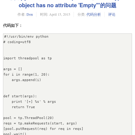
object has no attribute 'Empty'"的问题
作者:
Don
时间:
April 15, 2015
分类:
代码分析
评论
代码如下：
#!/usr/bin/env python

# coding=utf8

import threadpool as tp

args = []

for i in range(1, 20):

    args.append(i)

def start(args):

    print '[+] %s' % args

    return True

pool = tp.ThreadPool(20)

reqs = tp.makeRequests(start, args)

[pool.putRequest(req) for req in reqs]

pool.wait()