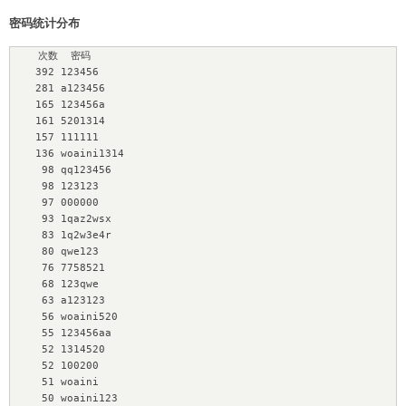
密码统计分布
    次数  密码

    392 123456

    281 a123456

    165 123456a

    161 5201314

    157 111111

    136 woaini1314

     98 qq123456

     98 123123

     97 000000

     93 1qaz2wsx

     83 1q2w3e4r

     80 qwe123

     76 7758521

     68 123qwe

     63 a123123

     56 woaini520

     55 123456aa

     52 1314520

     52 100200

     51 woaini

     50 woaini123
