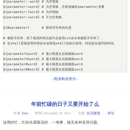
${parameter:-word} # 为空替换

${parameter:=word} # 为空替换，并将值赋给$parameter变量

${parameter:?word} # 为空报错

${parameter:+word} # 不为空替换

${#parameter}      # 获得字符串的长度

# 截取字符串，有了着四种用法就不必使用cut命令来截取字符串了。

# 在shell里面使用外部命令会降低shell的执行效率。特别是在循环的时候。

${parameter%word}  # 最小限度从后面截取word

${parameter%%word} # 最大限度从后面截取word

${parameter#word}  # 最小限度从前面截取word

${parameter##word} # 最大限度从前面截取word
- 阅读剩余部分 -
年前忙碌的日子又要开始了么
作者:
Don
时间:
December 28, 2014
分类:
生活随笔
评论
这周好忙，忙的头晕眼花的，一堆事，碰见各种灵异问题。