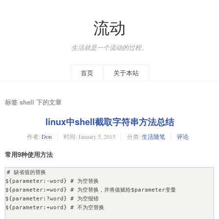
流动
生活就是一个流动的过程。
首页
关于本站
标签 shell 下的文章
linux中shell截取字符串方法总结
作者:
Don
时间:
January 5, 2015
分类:
生活随笔
评论
常用9种使用方法
# 缺省值的替换

${parameter:-word} # 为空替换

${parameter:=word} # 为空替换，并将值赋给$parameter变量

${parameter:?word} # 为空报错

${parameter:+word} # 不为空替换
