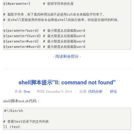
${#parameter}      # 获得字符串的长度

# 截取字符串，有了着四种用法就不必使用cut命令来截取字符串了。

# 在shell里面使用外部命令会降低shell的执行效率。特别是在循环的时候。

${parameter%word}  # 最小限度从后面截取word

${parameter%%word} # 最大限度从后面截取word

${parameter#word}  # 最小限度从前面截取word

${parameter##word} # 最大限度从前面截取word
- 阅读剩余部分 -
shell脚本提示"ll: command not found"
作者:
Don
时间:
December 9, 2014
分类:
代码分析
评论
shell脚本test.sh代码：
#!/bin/sh

# 查看test目录下的文件列表

ll /test