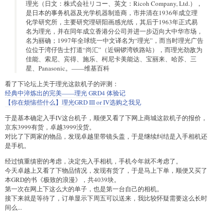
理光（日文：株式会社リコー、英文：Ricoh Company, Ltd.），
是日本的事务机器及光学机器制造商，市井清在1936年成立理
化学研究所，主要研究理研阳画感光纸，其后于1963年正式易
名为理光，并在同年成立香港分公司并进一步迈向大中华市场，
名为丽确；1997年全球统一中文译名为“理光”，而当时理光广告
位位于湾仔告士打道“尚汇”（近铜锣湾铁路站），而理光劲敌为
佳能、索尼、宾得、施乐、柯尼卡美能达、宝丽来、哈苏、三
星、Panasonic。——维基百科
看了下论坛上关于理光这款机子的评测：
经典中淬炼出的完美——理光 GRD4 体验记
【你在烦恼些什么】理光GRD III or IV选购之我见
于是基本确定入手IV这台机子，顺便又看了下网上商城这款机子的报价，
京东3999有货，卓越3999没货。
对比了下两家的物品，发现卓越里带镜头盖，于是继续纠结是入手相机还
是手机。
经过慎重缜密的考虑，决定先入手相机，手机今年就不考虑了。
今天卓越上又看了下物品情况，发现有货了，于是马上下单，顺便又买了
本GRD的书《极致的浪漫》，共4039块。
第一次在网上下这么大的单子，也是第一台自己的相机。
接下来就是等待了，订单显示下周五可以送来，我比较怀疑需要这么长时
间么...