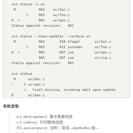
    svn status -u wc

     M           965    wc/bar.c

           *     965    wc/foo.c

    A  +         965    wc/qax.c

    Status against revision:   981

    svn status --show-updates --verbose wc

     M           965       938 kfogel       wc/bar.c

           *     965       922 sussman      wc/foo.c

    A  +         965       687 joe          wc/qax.c

                 965       687 joe          wc/zig.c

    Status against revision:   981

    svn status

     M      wc/bar.c

    !     C wc/qaz.c

          >   local missing, incoming edit upon update

    D       wc/qax.c
有效选项:
-u [--show-updates] : 显示更新信息
-v [--verbose] : 打印附加信息
-N [--non-recursive] : 过时；尝试 --depth=files 或 --