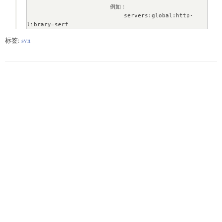
                        例如：

                            servers:global:http-
library=serf
标签:
svn