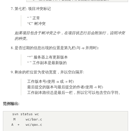
第七栏: 项目冲突标记
“ ” 正常
“C” 树冲突
如果项目包含于树冲突之中，在项目状态行后会附加行，说明冲突
的种类。
是否过期的信息出现的位置是第九栏(与 -u 并用时):
“*” 服务器上有更新版本
“ ” 工作副本是最新版的
剩余的栏位皆为变动宽度，并以空白隔开:
工作版本号(使用 -u 或 -v 时)
最后提交的版本与最后提交的作者(使用 -v 时)
工作副本路径总是最后一栏，所以它可以包含空白字符。
范例输出:
    svn status wc

     M     wc/bar.c

    A  +   wc/qax.c
