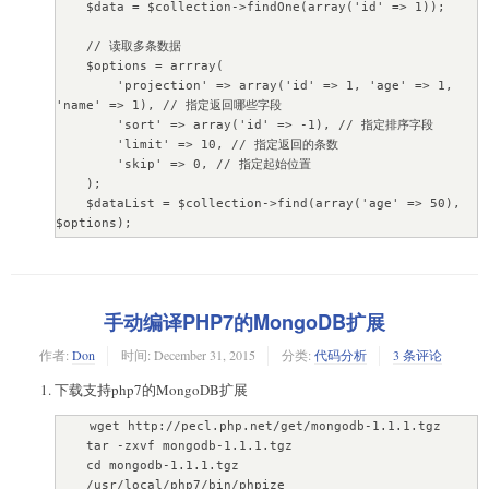
    $data = $collection->findOne(array('id' => 1));

    // 读取多条数据

    $options = arrray(

        'projection' => array('id' => 1, 'age' => 1, 
'name' => 1), // 指定返回哪些字段

        'sort' => array('id' => -1), // 指定排序字段

        'limit' => 10, // 指定返回的条数

        'skip' => 0, // 指定起始位置

    );

    $dataList = $collection->find(array('age' => 50), 
$options);

    // 插入一条数据

    $data = array('id' => 2, 'age' => 20, 'name' => '张
三');

手动编译PHP7的MongoDB扩展
    $collection->insertOne($data);

作者:
Don
时间:
December 31, 2015
分类:
代码分析
3 条评论
    // 修改一条数据

    $collection->updateOne(array('id' => 1), 
下载支持php7的MongoDB扩展
array('$set' => array('age' => 20)));

    wget http://pecl.php.net/get/mongodb-1.1.1.tgz

    // 删除一条数据

    tar -zxvf mongodb-1.1.1.tgz

    $collection->deleteOne(array('id' => 1));

    cd mongodb-1.1.1.tgz

    /usr/local/php7/bin/phpize
