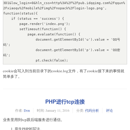
3D1&low_login=0&hln_css=http%3A%2F%2Fpub.idqqimg.com%2Fqqun%
2Fxiaoqu%2Fmobile%2Fimg%2Fnopack%2Flogin-logo.png', 
function(status){

    if (status == 'success') {

        page.render('index.png');

        setTimeout(function() {

            page.evaluate(function() {

                document.getElementById('u').value = 'QQ号
码';

                document.getElementById('p').value = 'QQ密
码';

                pt.check(false);

            });

cookie会写入到当前目录下的cookie.log文件，有了cookie接下来的事情就
            setTimeout(function() {

简单多了。
                file = fs.open("cookie.log", 'w');

                file.write(JSON.stringify(page.cookies));

                file.close();

                phantom.exit();

            }, 2000);

PHP进行tcp连接
        }, 1000);

    }

作者:
Don
时间:
January 11, 2016
分类:
代码分析
评论
});
业务里用到tcp跟后端服务进行通信。
原生PHP的写法。