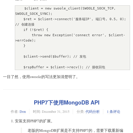
$timeout);

    $client = new swoole_client(SWOOLE_SOCK_TCP, 
SWOOLE_SOCK_SYNC);

    $rspBuffer = socket_read($socket, 65536); // 接收回
    $ret = $client->connect('服务端IP', 端口号, 0.5, 0);  
包

// 创建连接

    if (!$ret) {

    socket_close($socket);
        throw new Exception('connect error', $client-
>errCode);

    }   

    $client->send($buffer); // 发包

    $rspBuffer = $client->recv(); // 接收回包
一目了然，使用swoole的写法更加清楚明了。
PHP7下使用MongoDB API
作者:
Don
时间:
December 31, 2015
分类:
代码分析
1 条评论
安装支持PHP7的扩展。
老版的MongoDB扩展是不支持PHP7的，需要下载重新编