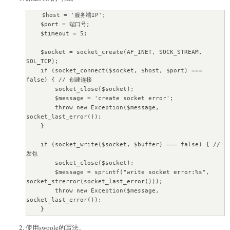
    $host = '服务端IP';

    $port = 端口号;

    $timeout = 5;

    $socket = socket_create(AF_INET, SOCK_STREAM, 
SOL_TCP);

    if (socket_connect($socket, $host, $port) === 
false) { // 创建连接

        socket_close($socket);

        $message = 'create socket error';

        throw new Exception($message, 
socket_last_error());

    }   

    if (socket_write($socket, $buffer) === false) { // 
发包

        socket_close($socket);

        $message = sprintf("write socket error:%s", 
socket_strerror(socket_last_error()));

        throw new Exception($message, 
socket_last_error());

    }   

使用swoole的写法。
    socket_set_option($socket, SOL_SOCKET, SO_RCVTIMEO, 