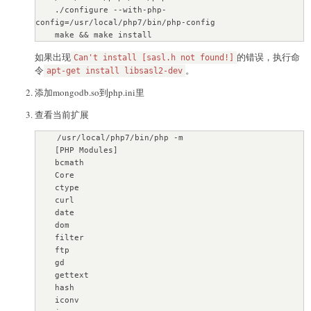
    // 删除多条数据

    ./configure --with-php-
    $collection->deleteMany(array('id' => array('$in' 
config=/usr/local/php7/bin/php-config

=> array(1, 2))));
    make && make install
如果出现
的错误，执行命
Can't install [sasl.h not found!]
令
。
apt-get install libsasl2-dev
添加mongodb.so到php.ini里
查看当前扩展
    /usr/local/php7/bin/php -m

    [PHP Modules]

    bcmath

    Core

    ctype

    curl

    date

    dom

    filter

    ftp

    gd

    gettext

    hash

    iconv
