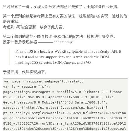
当时搜索了一番，发现大部分方法都已经失效了，于是准备自己开搞。
第一个想到的就是参考网上已有方案的做法，梳理登陆js的实现，通过其他
语言重写。
考虑到js可能会更新，放弃了此方案。
第二个想到的是能不能直接调用QQ自己的js方法，模拟进行提交呢。
搜索一番后发现神器 ———— "phantomjs".
PhantomJS is a headless WebKit scriptable with a JavaScript API. It
has fast and native support for various web standards: DOM
handling, CSS selector, JSON, Canvas, and SVG.
于是开搞，代码实现如下。
var page = require('webpage').create();

var fs = require("fs");

page.settings.userAgent = 'Mozilla/5.0 (iPhone; CPU iPhone 
OS 8_0 like Mac OS X) AppleWebKit/600.1.3 (KHTML, like 
Gecko) Version/8.0 Mobile/12A4345d Safari/600.1.4';

page.open('http://ui.ptlogin2.qq.com/cgi-bin/login?
pt_no_onekey=1&style=9&appid=1006102&s_url=http%3A%2F%2Fxiao
qu.qq.com%2Fmobile%2Fbarindex.html%3F_lv%3D29313%26_bid%3D12
8%26_wv%3D1027%26from%3Dshare_link%23bid%3D37469%26type%3D%2
6source%3Dindex%26scene%3Drecent%26from%3Ddongtai%26webview%