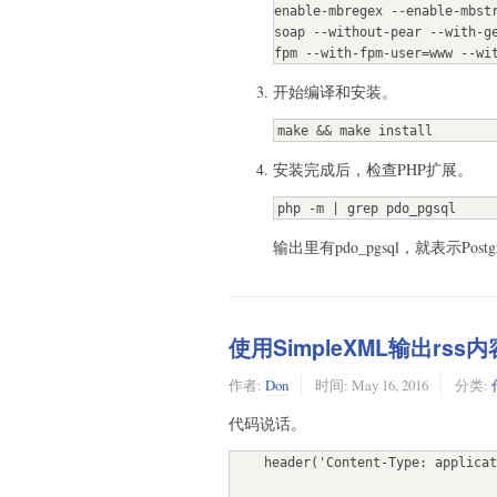
enable-mbregex --enable-mbst
soap --without-pear --with-g
fpm --with-fpm-user=www --wi
开始编译和安装。
make && make install
安装完成后，检查PHP扩展。
php -m | grep pdo_pgsql
输出里有pdo_pgsql，就表示Post
使用SimpleXML输出rss内
作者:
Don
时间:
May 16, 2016
分类:
代码说话。
    header('Content-Type: application/xml', true); //set document header content type to be XML
