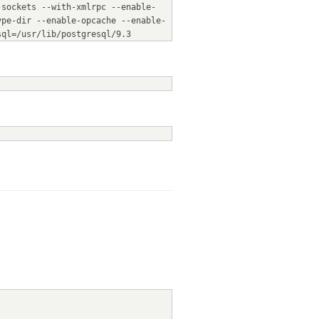
-sockets --with-xmlrpc --enable-
ype-dir --enable-opcache --enable-
sql=/usr/lib/postgresql/9.3