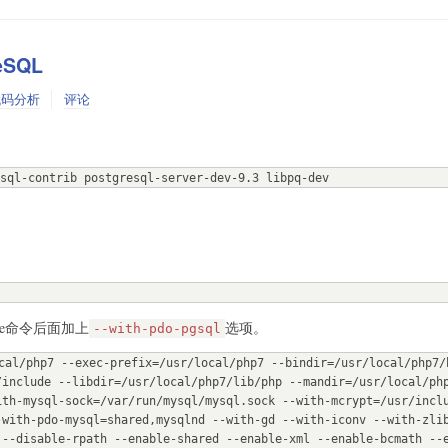
eSQL
代码分析
评论
sql-contrib postgresql-server-dev-9.3 libpq-dev
。
re命令后面加上
选项。
--with-pdo-pgsql
cal/php7 --exec-prefix=/usr/local/php7 --bindir=/usr/local/php7/b
/include --libdir=/usr/local/php7/lib/php --mandir=/usr/local/ph
ith-mysql-sock=/var/run/mysql/mysql.sock --with-mcrypt=/usr/incl
-with-pdo-mysql=shared,mysqlnd --with-gd --with-iconv --with-zli
 --disable-rpath --enable-shared --enable-xml --enable-bcmath --