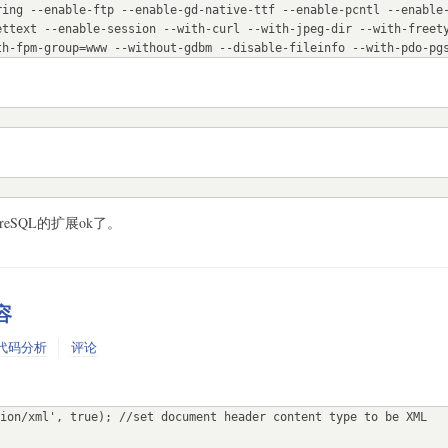
ring --enable-ftp --enable-gd-native-ttf --enable-pcntl --enable
ettext --enable-session --with-curl --with-jpeg-dir --with-freet
th-fpm-group=www --without-gdbm --disable-fileinfo --with-pdo-pg
greSQL的扩展ok了。
容
代码分析
评论