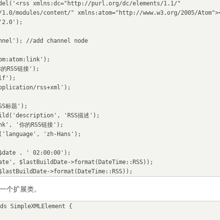
/1.0/modules/content/" xmlns:atom="http://www.w3.org/2005/Atom"><
增一个扩展类。
ds SimpleXMLElement {
