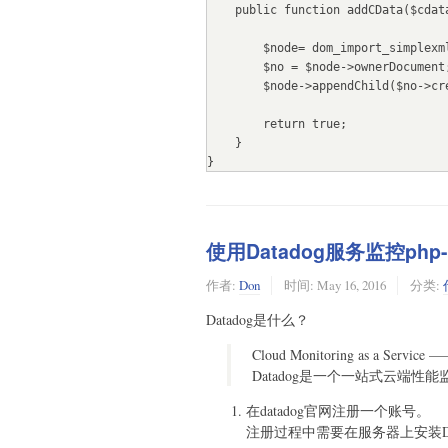
    public function addCData($cdata_text) {

        $item = $channel->addChild('item');

        $node= dom_import_simplexml($this);

        $item->addChild('title', 'item的标题');

        $no = $node->ownerDocument;

        $link = $item->addChild('link', 'item的链接');

        $node->appendChild($no->createCDATASection($cdata_text));

        $guid = $item->addChild('guid', 'item的链接');

        $guid->addAttribute('isPermaLink', 'true');

        return true;

    }

        $item->addChild('description')->addCData('item的描述');

}
        $item = $item->addChild('pubDate', $lastBuildDate->format(DateTime::RSS)); //add pubDate node

    }

    echo $rss->asXML();
使用Datadog服务监控php
作者:
Don
时间:
May 16, 2016
分类:
Datadog是什么？
Cloud Monitoring as a Servic
Datadog是一个一站式云端性
在datadog官网注册一个账号。
注册过程中需要在服务器上安装Da