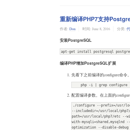
重新编译PHP7支持Postgr
作者:
Don
时间:
June 8, 2016
分类:
安装PostgreSQL
apt-get install postgresql postgre
编译PHP增加PostgreSQL扩展
先看下之前编译的configure命令
    php -i | grep configure
配置编译参数。在上面的configu
./configure --prefix=/usr/lo
--includedir=/usr/local/php7
path=/usr/local/php7/etc --w
with-mysqli=shared,mysqlnd -
optimization --disable-debug