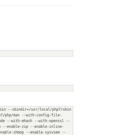
in --sbindir=/usr/local/php7/sbin 
p7/php/man --with-config-file-
ude --with-mhash --with-openssl --
b --enable-zip --enable-inline-
enable-shmop --enable-sysvsem --