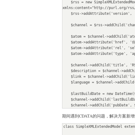
    $rss = new SimpleXMLExtendedModel('<rss xmlns:dc="http://purl.org/dc/elements/1.1/" 
xmlns:content="http://purl.org/rss
    $rss->addAttribute('version', '2.0');

    $channel = $rss->addChild('channel'); //add channel node

    $atom = $channel->addChild('atom:atom:link');

    $atom->addAttribute('href', '你的RSS链接');

    $atom->addAttribute('rel', 'self');

    $atom->addAttribute('type', 'application/rss+xml');

    $channel->addChild('title', 'RSS标题');

    $description = $channel->addChild('description', 'RSS描述');

    $link = $channel->addChild('link', '你的RSS链接');

    $language = $channel->addChild('language', 'zh-Hans');

    $lastBuildDate = new DateTime($date . ' 02:00:00');

    $channel->addChild('lastBuildDate', $lastBuildDate->format(DateTime::RSS));

    $channel->addChild('pubDate', $lastBuildDate->format(DateTime::RSS));

期间遇到CDATA的问题，解决方案新
    $generator = $channel->addChild('generator', '创建者');

class SimpleXMLExtendedModel exten
    // $result 为数据库查询结果

    foreach ($result as $data) {
