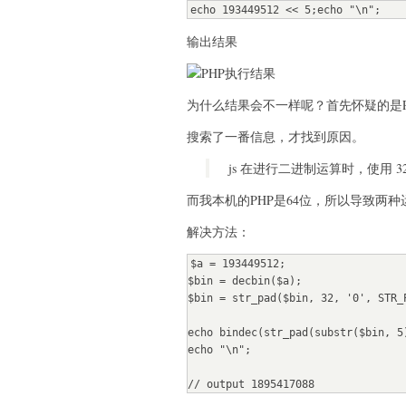
echo 193449512 << 5;echo "\n";
输出结果
为什么结果会不一样呢？首先怀疑的是P
搜索了一番信息，才找到原因。
js 在进行二进制运算时，使用 
而我本机的PHP是64位，所以导致两
解决方法：
$a = 193449512;

$bin = decbin($a);

$bin = str_pad($bin, 32, '0', STR_P
echo bindec(str_pad(substr($bin, 5
echo "\n";

// output 1895417088